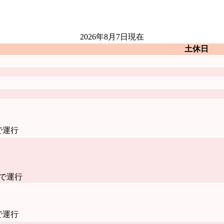
2026年8月7日
現在
土休日
で運行
隔で運行
で運行