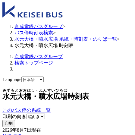
京成電鉄バスグループ
>
バス停時刻表検索
>
水元大橋・噴水広場 系統・時刻表・のりば一覧
>
水元大橋・噴水広場 時刻表
京成電鉄バスグループ
検索トップページ
Language
みずもとおおはし・ふんすいひろば
水元大橋・噴水広場
時刻表
このバス停の系統一覧
印刷の向き
印刷
2026年8月7日
現在