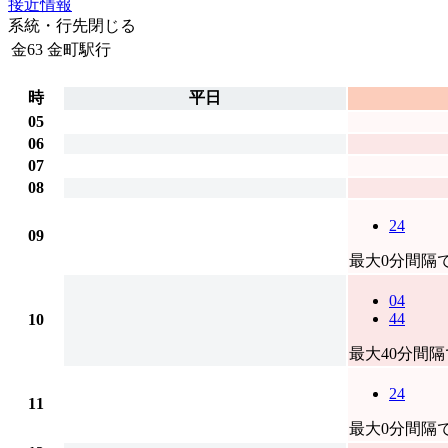
接近情報
系統・行先
閉じる
金63
金町駅行
時
平日
05
06
07
08
24
09
最大0分間隔
04
44
10
最大40分間
24
11
最大0分間隔