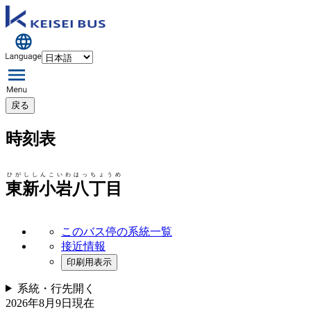
戻る
時刻表
ひがししんこいわはっちょうめ
東新小岩八丁目
このバス停の系統一覧
接近情報
印刷用表示
系統・行先
開く
2026年8月9日
現在