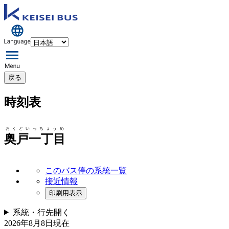
戻る
時刻表
おくどいっちょうめ
奥戸一丁目
このバス停の系統一覧
接近情報
印刷用表示
系統・行先
開く
2026年8月8日
現在