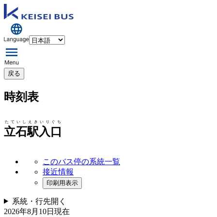
戻る
時刻表
たていしえきいりぐち
立石駅入口
このバス停の系統一覧
接近情報
印刷用表示
系統・行先
開く
2026年8月10日
現在