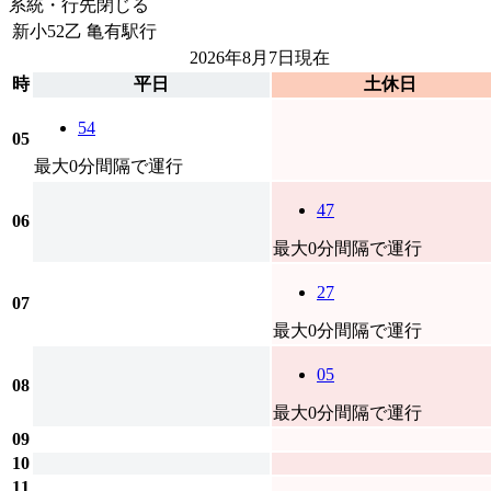
系統・行先
閉じる
新小52乙
亀有駅行
2026年8月7日
現在
時
平日
土休日
54
05
最大0分間隔で運行
47
06
最大0分間隔で運行
27
07
最大0分間隔で運行
05
08
最大0分間隔で運行
09
10
11