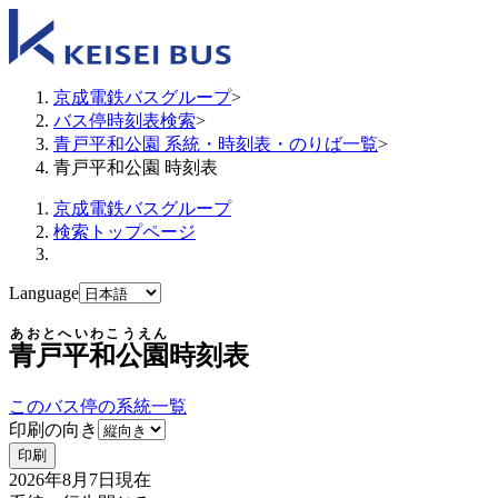
京成電鉄バスグループ
>
バス停時刻表検索
>
青戸平和公園 系統・時刻表・のりば一覧
>
青戸平和公園 時刻表
京成電鉄バスグループ
検索トップページ
Language
あおとへいわこうえん
青戸平和公園
時刻表
このバス停の系統一覧
印刷の向き
印刷
2026年8月7日
現在