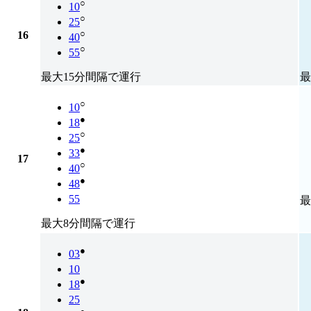
○
10
○
25
○
16
40
○
55
最大15分間隔で運行
最
○
10
●
18
○
25
●
33
17
○
40
●
48
55
最
最大8分間隔で運行
●
03
10
●
18
25