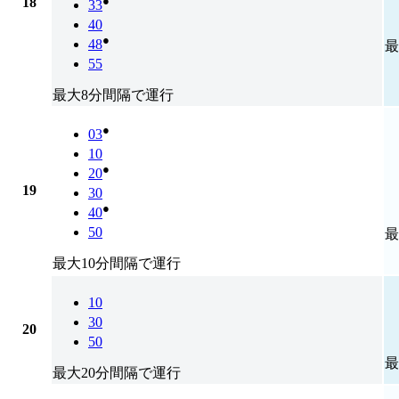
●
18
33
40
●
48
最
55
最大8分間隔で運行
●
03
10
●
20
19
30
●
40
50
最
最大10分間隔で運行
10
30
20
50
最
最大20分間隔で運行