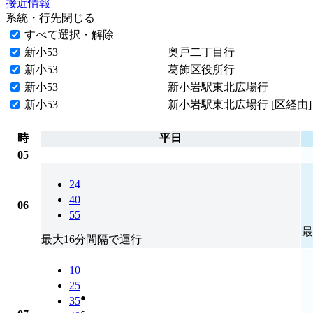
接近情報
系統・行先
閉じる
すべて選択・解除
新小53
奥戸二丁目行
新小53
葛飾区役所行
新小53
新小岩駅東北広場行
新小53
新小岩駅東北広場行 [区経由]
時
平日
05
24
40
06
55
最
最大16分間隔で運行
10
25
●
35
○