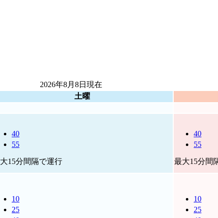
2026年8月8日
現在
土曜
40
40
55
55
大15分間隔で運行
最大15分間
10
10
25
25