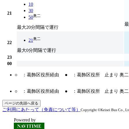
10
30
21
奥二
50
最
最大20分間隔で運行
奥二
21
22
最大0分間隔で運行
23
00
○ ：葛飾区役所経由 ● ：葛飾区役所 止まり 奥
○ ：葛飾区役所経由 ● ：葛飾区役所 止まり 奥
ページの先頭へ戻る
ご利用にあたって（免責について等）
Copyright ©Keisei Bus Co., Ltd
Powered by