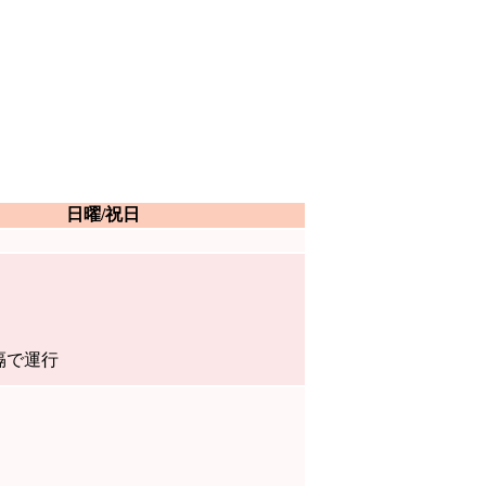
日曜/祝日
隔で運行