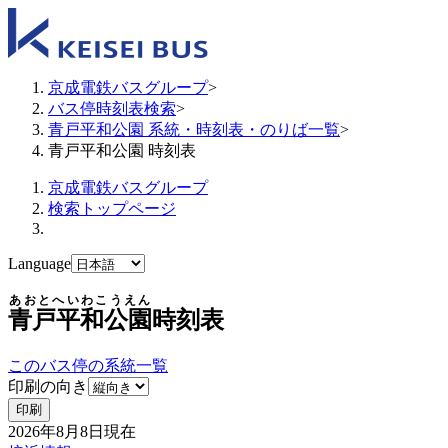
京成電鉄バスグループ
>
バス停時刻表検索
>
青戸平和公園 系統・時刻表・のりば一覧
>
青戸平和公園 時刻表
京成電鉄バスグループ
検索トップページ
Language
あおとへいわこうえん
青戸平和公園
時刻表
このバス停の系統一覧
印刷の向き
印刷
2026年8月8日
現在