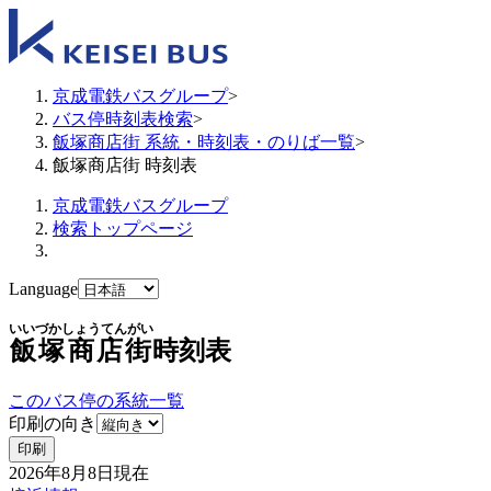
京成電鉄バスグループ
>
バス停時刻表検索
>
飯塚商店街 系統・時刻表・のりば一覧
>
飯塚商店街 時刻表
京成電鉄バスグループ
検索トップページ
Language
いいづかしょうてんがい
飯塚商店街
時刻表
このバス停の系統一覧
印刷の向き
印刷
2026年8月8日
現在