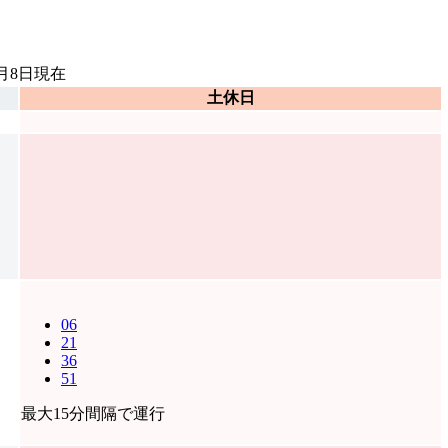
8月8日
現在
土休日
06
21
36
51
最大15分間隔で運行