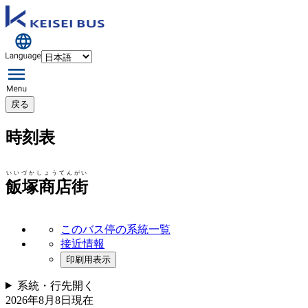
戻る
時刻表
いいづかしょうてんがい
飯塚商店街
このバス停の系統一覧
接近情報
印刷用表示
系統・行先
開く
2026年8月8日
現在