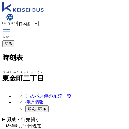
戻る
時刻表
ひがしかなまちにちょうめ
東金町二丁目
このバス停の系統一覧
接近情報
印刷用表示
系統・行先
開く
2026年8月10日
現在