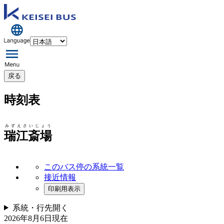
戻る
時刻表
みずえさいじょう
瑞江斎場
このバス停の系統一覧
接近情報
印刷用表示
系統・行先
開く
2026年8月6日
現在