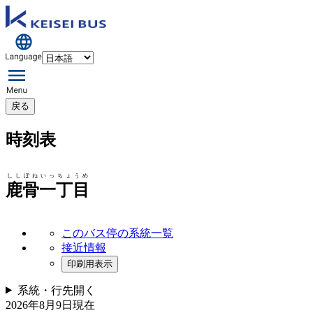
戻る
時刻表
ししぼねいっちょうめ
鹿骨一丁目
このバス停の系統一覧
接近情報
印刷用表示
系統・行先
開く
2026年8月9日
現在