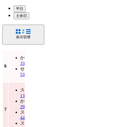
平日
土休日
表示切替
か
33
6
せ
53
ス
13
か
29
7
ス
44
ス