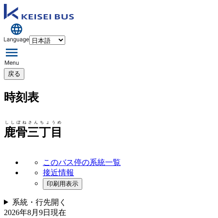
戻る
時刻表
ししぼねさんちょうめ
鹿骨三丁目
このバス停の系統一覧
接近情報
印刷用表示
系統・行先
開く
2026年8月9日
現在