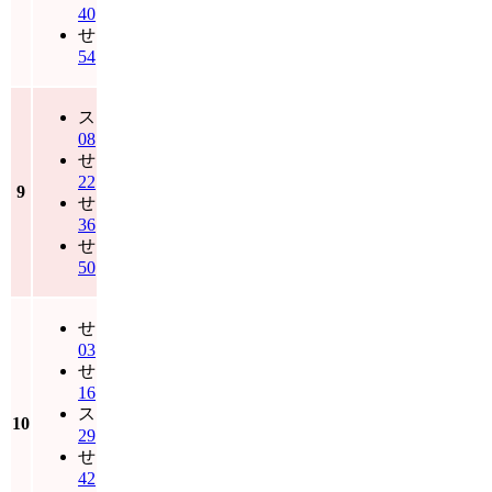
40
せ
54
ス
08
せ
22
9
せ
36
せ
50
せ
03
せ
16
ス
10
29
せ
42