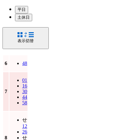
平日
土休日
表示切替
6
48
01
16
7
30
44
58
せ
12
26
8
せ