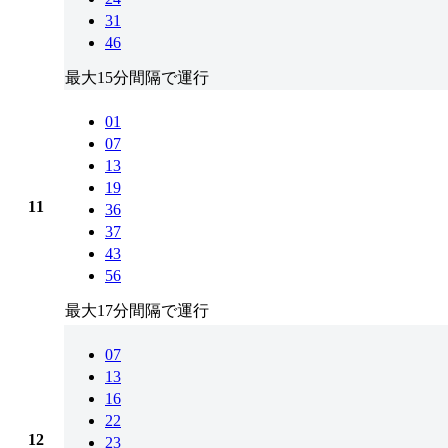
31
46
最大15分間隔で運行
01
07
13
19
11
36
37
43
56
最大17分間隔で運行
07
13
16
22
12
23