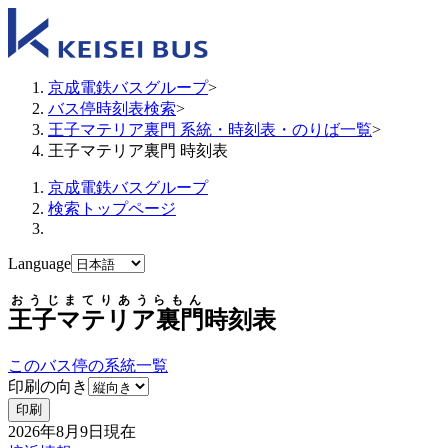
京成電鉄バスグループ
>
バス停時刻表検索
>
王子マテリア裏門 系統・時刻表・のりば一覧
>
王子マテリア裏門 時刻表
京成電鉄バスグループ
検索トップページ
Language
おうじまてりあうらもん
王子マテリア裏門
時刻表
このバス停の系統一覧
印刷の向き
印刷
2026年8月9日
現在