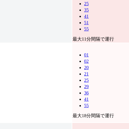
25
35
41
51
55
最大11分間隔で運行
01
02
20
21
25
29
36
41
55
最大18分間隔で運行