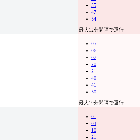
35
47
54
最大12分間隔で運行
05
06
07
20
21
40
41
50
最大19分間隔で運行
01
03
10
21