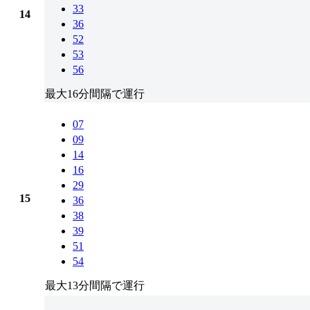
33
14
36
52
53
56
最大16分間隔で運行
07
09
14
16
29
15
36
38
39
51
54
最大13分間隔で運行