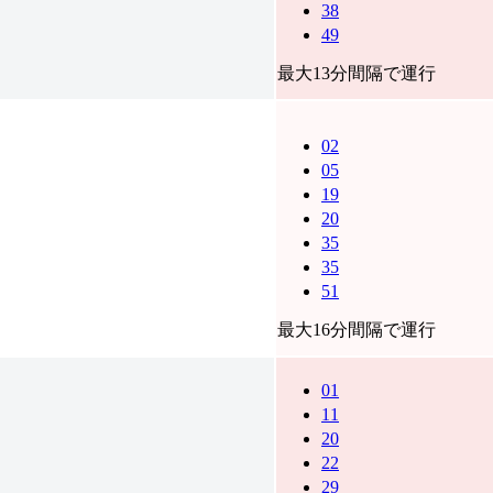
38
49
最大13分間隔で運行
02
05
19
20
35
35
51
最大16分間隔で運行
01
11
20
22
29