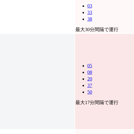
03
33
38
最大30分間隔で運行
05
08
20
37
50
最大17分間隔で運行