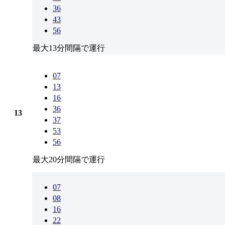
36
43
56
最大13分間隔で運行
07
13
16
36
13
37
53
56
最大20分間隔で運行
07
08
16
22