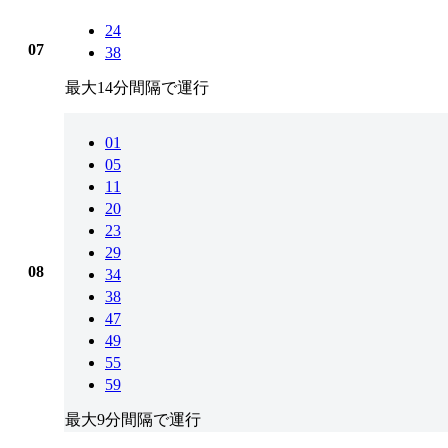
24
07
38
最大14分間隔で運行
01
05
11
20
23
29
08
34
38
47
49
55
59
最大9分間隔で運行