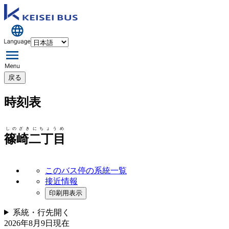
戻る
時刻表
しのざきにちょうめ
篠崎二丁目
このバス停の系統一覧
接近情報
印刷用表示
系統・行先
開く
2026年8月9日
現在