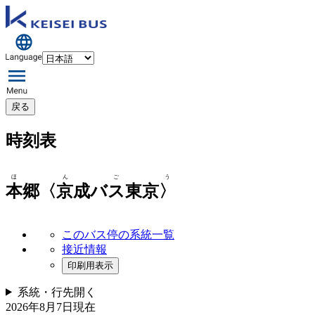
戻る
時刻表
ほんごう
本郷〈京成バス東京〉
このバス停の系統一覧
接近情報
印刷用表示
系統・行先
開く
2026年8月7日
現在