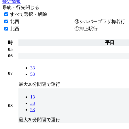
接近情報
系統・行先
閉じる
すべて選択・解除
北西
⑭シルバープラザ梅若行
北西
①押上駅行
時
平日
05
06
33
07
53
最大20分間隔で運行
13
33
08
53
最大20分間隔で運行