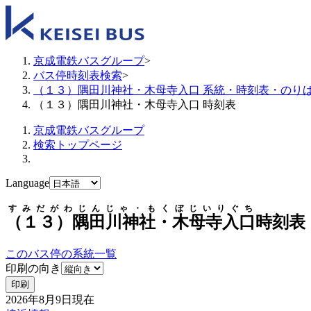
京成電鉄バスグループ
>
バス停時刻表検索
>
（１３）隅田川神社・木母寺入口 系統・時刻表・のり
（１３）隅田川神社・木母寺入口 時刻表
京成電鉄バスグループ
検索トップページ
Language
すみだがわじんじゃ・もくぼじいりぐち
（１３）隅田川神社・木母寺入口
時刻表
このバス停の系統一覧
印刷の向き
印刷
2026年8月9日
現在