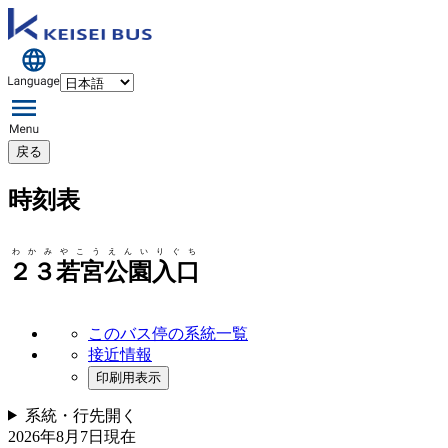
戻る
時刻表
わかみやこうえんいりぐち
２３若宮公園入口
このバス停の系統一覧
接近情報
印刷用表示
系統・行先
開く
2026年8月7日
現在