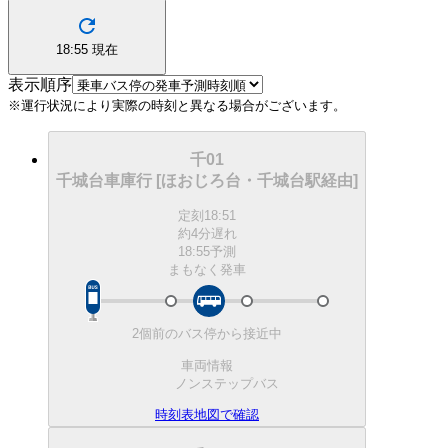
18:55
現在
表示順序
※運行状況により実際の時刻と異なる場合がございます。
千01
千城台車庫行 [ほおじろ台・千城台駅経由]
定刻
18:51
約4分遅れ
18:55予測
まもなく発車
2個前のバス停から接近中
車両情報
ノンステップバス
時刻表
地図で確認