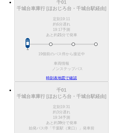
千01
千城台車庫行 [ほおじろ台・千城台駅経由]
定刻
19:11
約6分遅れ
19:17予測
あと約
21
分で
発車
19個前のバス停から接近中
車両情報
ノンステップバス
時刻表
地図で確認
千01
千城台車庫行 [ほおじろ台・千城台駅経由]
定刻
19:31
約3分遅れ
19:34予測
あと約
39
分で
発車
始発バス停「千葉駅（東口）」発車前