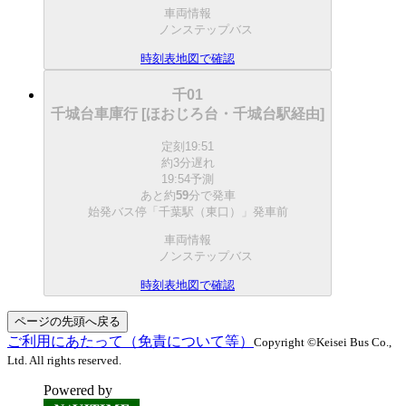
車両情報
ノンステップバス
時刻表
地図で確認
千01
千城台車庫行 [ほおじろ台・千城台駅経由]
定刻
19:51
約3分遅れ
19:54予測
あと約
59
分で
発車
始発バス停「千葉駅（東口）」発車前
車両情報
ノンステップバス
時刻表
地図で確認
ページの先頭へ戻る
ご利用にあたって（免責について等）
Copyright ©Keisei Bus Co.,
Ltd. All rights reserved.
Powered by