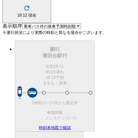
18:12
現在
表示順序
※運行状況により実際の時刻と異なる場合がございます。
勝01
勝田台駅行
定刻
18:11
約1分遅れ
18:12予測
まもなく発車
1個前のバス停から接近中
車両情報
ノンステップバス
時刻表
地図で確認