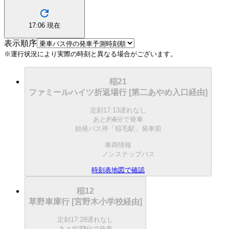
17:06
現在
表示順序
※運行状況により実際の時刻と異なる場合がございます。
稲21
ファミールハイツ折返場行 [第二あやめ入口経由]
定刻
17:13
遅れなし
あと約
6
分で
発車
始発バス停「稲毛駅」発車前
車両情報
ノンステップバス
時刻表
地図で確認
稲12
草野車庫行 [宮野木小学校経由]
定刻
17:28
遅れなし
あと約
22
分で
発車