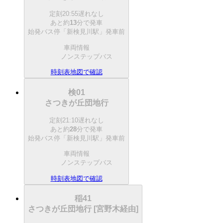
定刻
20:55
遅れなし
あと約
13
分で
発車
始発バス停「新検見川駅」発車前
車両情報
ノンステップバス
時刻表
地図で確認
検01
さつきが丘団地行
定刻
21:10
遅れなし
あと約
28
分で
発車
始発バス停「新検見川駅」発車前
車両情報
ノンステップバス
時刻表
地図で確認
稲41
さつきが丘団地行 [宮野木経由]