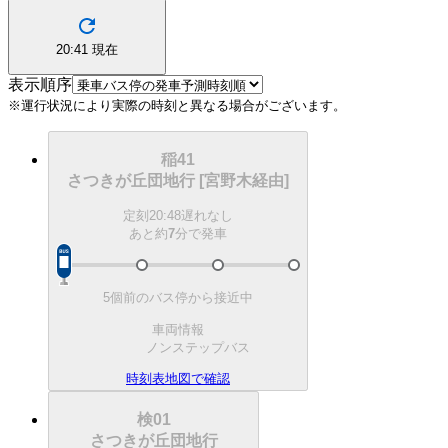
20:41
現在
表示順序
※運行状況により実際の時刻と異なる場合がございます。
稲41
さつきが丘団地行 [宮野木経由]
定刻
20:48
遅れなし
あと約
7
分で
発車
5個前のバス停から接近中
車両情報
ノンステップバス
時刻表
地図で確認
検01
さつきが丘団地行