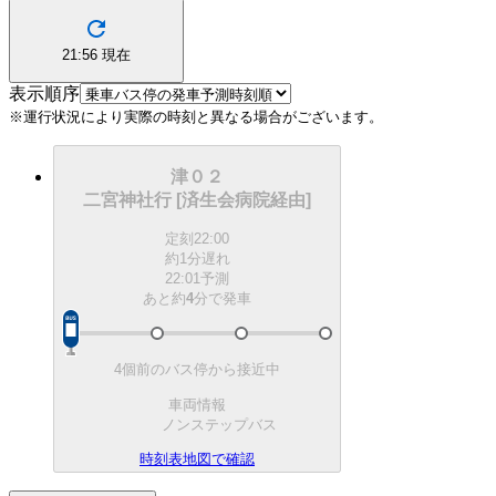
21:56
現在
表示順序
※運行状況により実際の時刻と異なる場合がございます。
津０２
二宮神社行 [済生会病院経由]
定刻
22:00
約1分遅れ
22:01予測
あと約
4
分で
発車
4個前のバス停から接近中
車両情報
ノンステップバス
時刻表
地図で確認