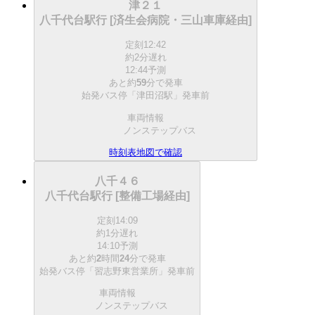
津２１
八千代台駅行 [済生会病院・三山車庫経由]
定刻
12:42
約2分遅れ
12:44予測
あと約
59
分で
発車
始発バス停「津田沼駅」発車前
車両情報
ノンステップバス
時刻表
地図で確認
八千４６
八千代台駅行 [整備工場経由]
定刻
14:09
約1分遅れ
14:10予測
あと約
2
時間
24
分で
発車
始発バス停「習志野東営業所」発車前
車両情報
ノンステップバス