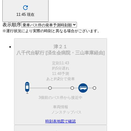
11:45
現在
表示順序
※運行状況により実際の時刻と異なる場合がございます。
津２１
八千代台駅行 [済生会病院・三山車庫経由]
定刻
11:43
約5分遅れ
11:48予測
あと約
2
分で
発車
3個前のバス停から接近中
車両情報
ノンステップバス
時刻表
地図で確認