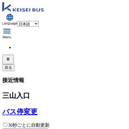
戻る
接近情報
三山入口
バス停変更
30秒ごとに自動更新