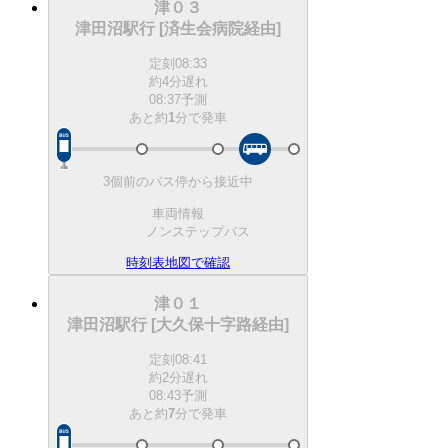
津０３
津田沼駅行 [済生会病院経由]
定刻
08:33
約4分遅れ
08:37予測
あと約
1
分で
発車
3個前のバス停から接近中
車両情報
ノンステップバス
時刻表
地図で確認
津０１
津田沼駅行 [大久保十字路経由]
定刻
08:41
約2分遅れ
08:43予測
あと約
7
分で
発車