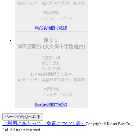
始発バス停「習志野東営業所」発車前
車両情報
ノンステップバス
時刻表
地図で確認
津０１
津田沼駅行 [大久保十字路経由]
定刻
09:59
約2分遅れ
10:01予測
あと約
1
時間
25
分で
発車
始発バス停「習志野東営業所」発車前
車両情報
ノンステップバス
時刻表
地図で確認
ページの先頭へ戻る
ご利用にあたって（免責について等）
Copyright ©Keisei Bus Co.,
Ltd. All rights reserved.