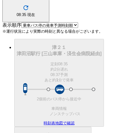
08:35
現在
表示順序
※運行状況により実際の時刻と異なる場合がございます。
津２１
津田沼駅行 [三山車庫・済生会病院経由]
定刻
08:35
約2分遅れ
08:37予測
あと約
1
分で
発車
2個前のバス停から接近中
車両情報
ノンステップバス
時刻表
地図で確認