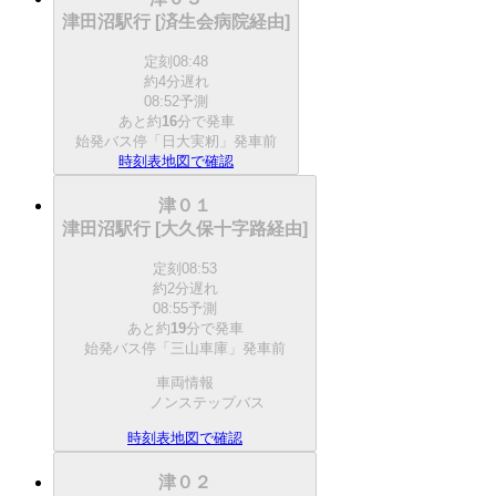
津田沼駅行 [済生会病院経由]
定刻
08:48
約4分遅れ
08:52予測
あと約
16
分で
発車
始発バス停「日大実籾」発車前
時刻表
地図で確認
津０１
津田沼駅行 [大久保十字路経由]
定刻
08:53
約2分遅れ
08:55予測
あと約
19
分で
発車
始発バス停「三山車庫」発車前
車両情報
ノンステップバス
時刻表
地図で確認
津０２