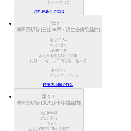
ノンステップバス
時刻表
地図で確認
津２１
津田沼駅行 [三山車庫・済生会病院経由]
定刻
09:34
約5分遅れ
09:39予測
あと約
1
時間
3
分で
発車
始発バス停「八千代台駅」発車前
車両情報
ノンステップバス
時刻表
地図で確認
津０１
津田沼駅行 [大久保十字路経由]
定刻
09:44
約2分遅れ
09:46予測
あと約
1
時間
10
分で
発車