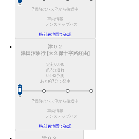
7個前のバス停から接近中
車両情報
ノンステップバス
時刻表
地図で確認
津０２
津田沼駅行 [大久保十字路経由]
定刻
08:40
約3分遅れ
08:43予測
あと約
7
分で
発車
7個前のバス停から接近中
車両情報
ノンステップバス
時刻表
地図で確認
津０３