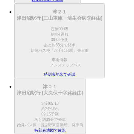
津２１
津田沼駅行 [三山車庫・済生会病院経由]
定刻
09:05
約4分遅れ
09:09予測
あと約
33
分で
発車
始発バス停「八千代台駅」発車前
車両情報
ノンステップバス
時刻表
地図で確認
津０１
津田沼駅行 [大久保十字路経由]
定刻
09:13
約2分遅れ
09:15予測
あと約
39
分で
発車
始発バス停「習志野東営業所」発車前
時刻表
地図で確認