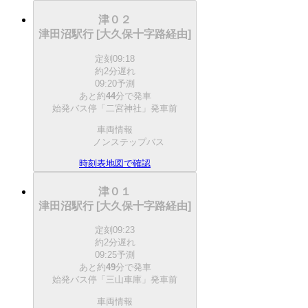
津０２
津田沼駅行 [大久保十字路経由]
定刻
09:18
約2分遅れ
09:20予測
あと約
44
分で
発車
始発バス停「二宮神社」発車前
車両情報
ノンステップバス
時刻表
地図で確認
津０１
津田沼駅行 [大久保十字路経由]
定刻
09:23
約2分遅れ
09:25予測
あと約
49
分で
発車
始発バス停「三山車庫」発車前
車両情報