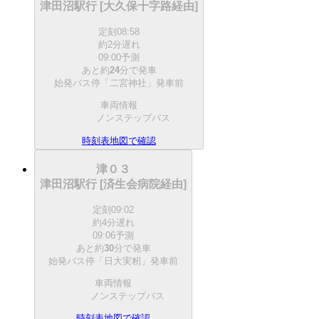
津田沼駅行 [大久保十字路経由]
定刻
08:58
約2分遅れ
09:00予測
あと約
24
分で
発車
始発バス停「二宮神社」発車前
車両情報
ノンステップバス
時刻表
地図で確認
津０３
津田沼駅行 [済生会病院経由]
定刻
09:02
約4分遅れ
09:06予測
あと約
30
分で
発車
始発バス停「日大実籾」発車前
車両情報
ノンステップバス
時刻表
地図で確認