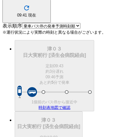
09:41
現在
表示順序
※運行状況により実際の時刻と異なる場合がございます。
津０３
日大実籾行 [済生会病院経由]
定刻
09:43
約3分遅れ
09:46予測
あと約
5
分で
発車
1個前のバス停から接近中
時刻表
地図で確認
津０３
日大実籾行 [済生会病院経由]