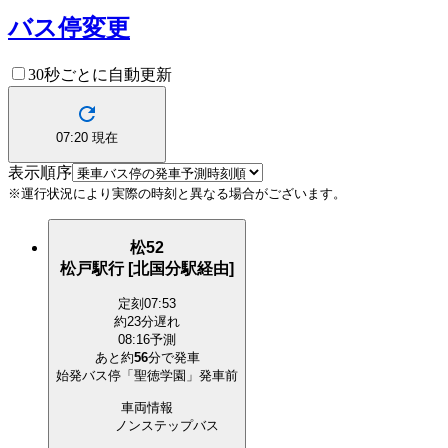
バス停変更
30秒ごとに自動更新
07:20
現在
表示順序
※運行状況により実際の時刻と異なる場合がございます。
松52
松戸駅行 [北国分駅経由]
定刻
07:53
約23分遅れ
08:16予測
あと約
56
分で
発車
始発バス停「聖徳学園」発車前
車両情報
ノンステップバス