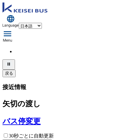
戻る
接近情報
矢切の渡し
バス停変更
30秒ごとに自動更新