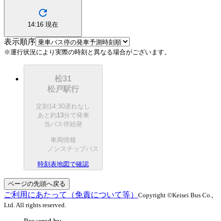
14:16
現在
表示順序
※運行状況により実際の時刻と異なる場合がございます。
松31
松戸駅行
定刻
14:30
遅れなし
あと約
13
分で
発車
当バス停始発
車両情報
ノンステップバス
時刻表
地図で確認
ページの先頭へ戻る
ご利用にあたって（免責について等）
Copyright ©Keisei Bus Co.,
Ltd. All rights reserved.