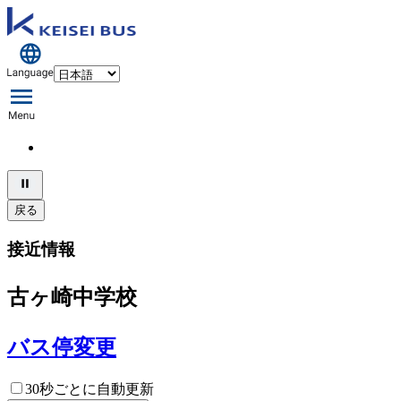
戻る
接近情報
古ヶ崎中学校
バス停変更
30秒ごとに自動更新