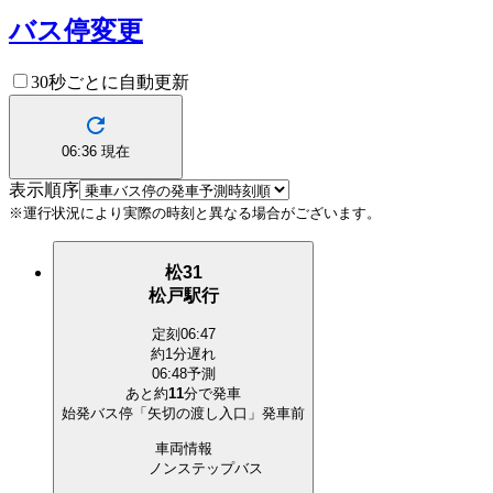
バス停変更
30秒ごとに自動更新
06:36
現在
表示順序
※運行状況により実際の時刻と異なる場合がございます。
松31
松戸駅行
定刻
06:47
約1分遅れ
06:48予測
あと約
11
分で
発車
始発バス停「矢切の渡し入口」発車前
車両情報
ノンステップバス