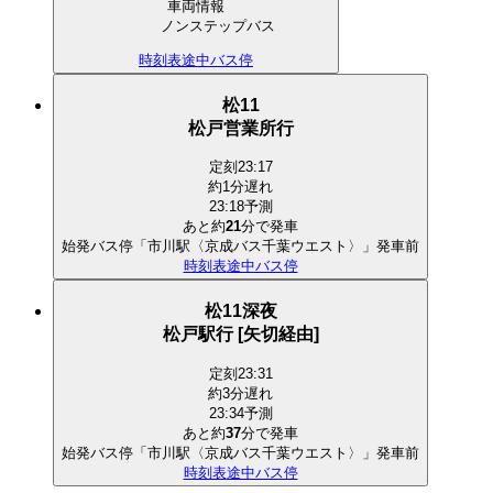
車両情報
ノンステップバス
時刻表
途中バス停
松11
松戸営業所行
定刻
23:17
約1分遅れ
23:18予測
あと約
21
分で
発車
始発バス停「市川駅〈京成バス千葉ウエスト〉」発車前
時刻表
途中バス停
松11深夜
松戸駅行 [矢切経由]
定刻
23:31
約3分遅れ
23:34予測
あと約
37
分で
発車
始発バス停「市川駅〈京成バス千葉ウエスト〉」発車前
時刻表
途中バス停