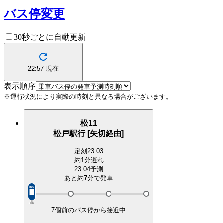
バス停変更
30秒ごとに自動更新
22:57
現在
表示順序
※運行状況により実際の時刻と異なる場合がございます。
松11
松戸駅行 [矢切経由]
定刻
23:03
約1分遅れ
23:04予測
あと約
7
分で
発車
7個前のバス停から接近中