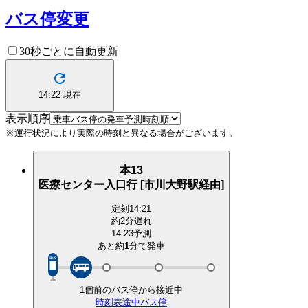
バス停変更
30秒ごとに自動更新
14:22
現在
表示順序
※運行状況により実際の時刻と異なる場合がございます。
本13
医療センター入口行 [市川大野駅経由]
定刻
14:21
約2分遅れ
14:23予測
あと約
1
分で
発車
1個前のバス停から接近中
時刻表
途中バス停