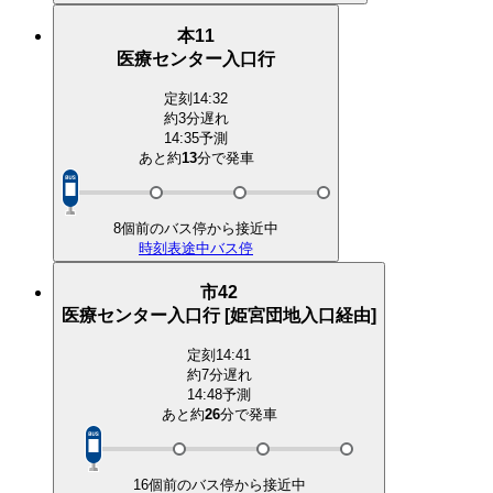
本11
医療センター入口行
定刻
14:32
約3分遅れ
14:35予測
あと約
13
分で
発車
8個前のバス停から接近中
時刻表
途中バス停
市42
医療センター入口行 [姫宮団地入口経由]
定刻
14:41
約7分遅れ
14:48予測
あと約
26
分で
発車
16個前のバス停から接近中