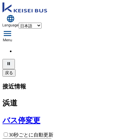
戻る
接近情報
浜道
バス停変更
30秒ごとに自動更新