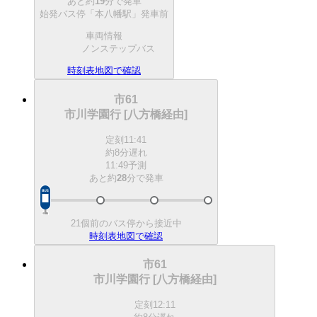
あと約
19
分で
発車
始発バス停「本八幡駅」発車前
車両情報
ノンステップバス
時刻表
地図で確認
市61
市川学園行 [八方橋経由]
定刻
11:41
約8分遅れ
11:49予測
あと約
28
分で
発車
21個前のバス停から接近中
時刻表
地図で確認
市61
市川学園行 [八方橋経由]
定刻
12:11