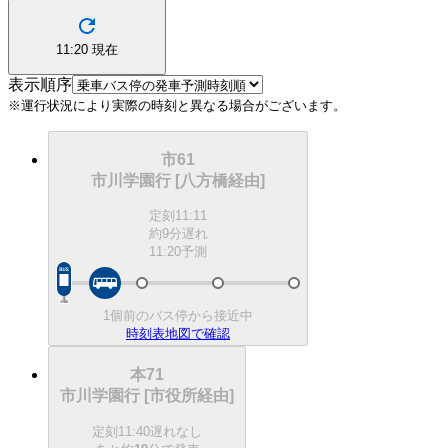
11:20
現在
表示順序
※運行状況により実際の時刻と異なる場合がございます。
市61
市川学園行 [八方橋経由]
定刻
11:11
約9分遅れ
11:20予測
1個前のバス停から接近中
時刻表
地図で確認
本71
市川学園行 [市役所経由]
定刻
11:40
遅れなし