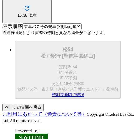
15:38
現在
表示順序
※運行状況により実際の時刻と異なる場合がございます。
松54
松戸駅行 [聖徳学園経由]
定刻
15:54
約1分遅れ
15:55予測
あと約
16
分で
発車
始発バス停「市川駅〈京成バス千葉ウエスト〉」発車前
時刻表
地図で確認
ページの先頭へ戻る
ご利用にあたって（免責について等）
Copyright ©Keisei Bus Co.,
Ltd. All rights reserved.
Powered by