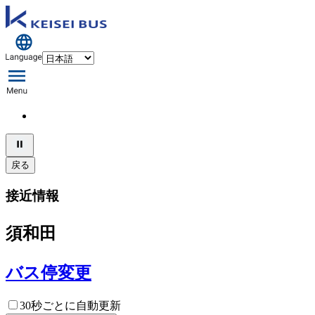
戻る
接近情報
須和田
バス停変更
30秒ごとに自動更新