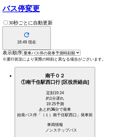
バス停変更
30秒ごとに自動更新
18:49
現在
表示順序
※運行状況により実際の時刻と異なる場合がございます。
南千０２
①南千住駅西口行 [区役所経由]
定刻
19:24
約1分遅れ
19:25予測
あと約
36
分で
発車
始発バス停「（１）南千住駅西口」発車前
車両情報
ノンステップバス