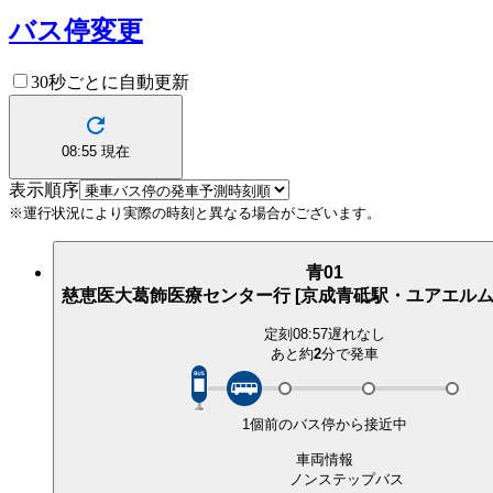
バス停変更
30秒ごとに自動更新
08:55
現在
表示順序
※運行状況により実際の時刻と異なる場合がございます。
青01
慈恵医大葛飾医療センター行 [京成青砥駅・ユアエルム
定刻
08:57
遅れなし
あと約
2
分で
発車
1個前のバス停から接近中
車両情報
ノンステップバス