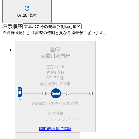
07:15
現在
表示順序
※運行状況により実際の時刻と異なる場合がございます。
金62
大場川水門行
定刻
07:16
約1分遅れ
07:17予測
あと約
1
分で
発車
2個前のバス停から接近中
車両情報
ノンステップバス
時刻表
地図で確認