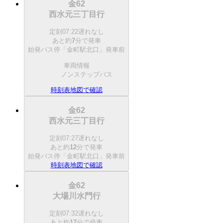
金62
西水元三丁目行
定刻
07:22
遅れなし
あと約
7
分で
発車
始発バス停「金町駅北口」発車前
車両情報
ノンステップバス
時刻表
地図で確認
金62
西水元三丁目行
定刻
07:27
遅れなし
あと約
12
分で
発車
始発バス停「金町駅北口」発車前
時刻表
地図で確認
金62
大場川水門行
定刻
07:32
遅れなし
あと約
17
分で
発車