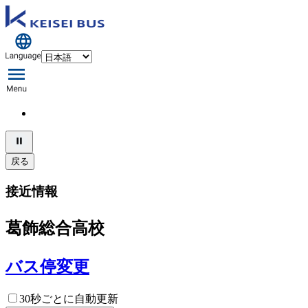
戻る
接近情報
葛飾総合高校
バス停変更
30秒ごとに自動更新