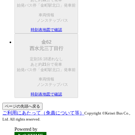
始発バス停「金町駅北口」発車前
車両情報
ノンステップバス
時刻表
地図で確認
金62
西水元三丁目行
定刻
16:18
遅れなし
あと約
21
分で
発車
始発バス停「金町駅北口」発車前
車両情報
ノンステップバス
時刻表
地図で確認
ページの先頭へ戻る
ご利用にあたって（免責について等）
Copyright ©Keisei Bus Co.,
Ltd. All rights reserved.
Powered by