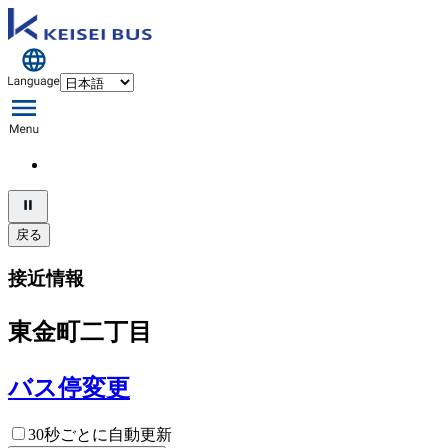
戻る
接近情報
東金町二丁目
バス停変更
30秒ごとに自動更新