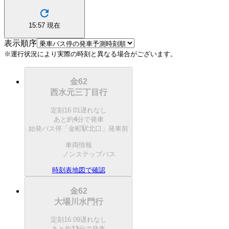
15:57
現在
表示順序
※運行状況により実際の時刻と異なる場合がございます。
金62
西水元三丁目行
定刻
16:01
遅れなし
あと約
4
分で
発車
始発バス停「金町駅北口」発車前
車両情報
ノンステップバス
時刻表
地図で確認
金62
大場川水門行
定刻
16:09
遅れなし
あと約
12
分で
発車