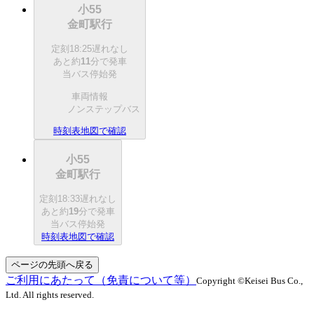
小55
金町駅行
定刻
18:25
遅れなし
あと約
11
分で
発車
当バス停始発
車両情報
ノンステップバス
時刻表
地図で確認
小55
金町駅行
定刻
18:33
遅れなし
あと約
19
分で
発車
当バス停始発
時刻表
地図で確認
ページの先頭へ戻る
ご利用にあたって（免責について等）
Copyright ©Keisei Bus Co.,
Ltd. All rights reserved.