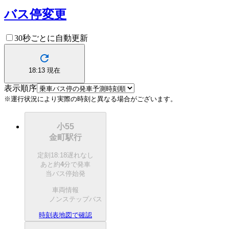
バス停変更
30秒ごとに自動更新
18:13
現在
表示順序
※運行状況により実際の時刻と異なる場合がございます。
小55
金町駅行
定刻
18:18
遅れなし
あと約
4
分で
発車
当バス停始発
車両情報
ノンステップバス
時刻表
地図で確認