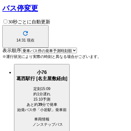
バス停変更
30秒ごとに自動更新
14:31
現在
表示順序
※運行状況により実際の時刻と異なる場合がございます。
小76
葛西駅行 [名主屋敷経由]
定刻
15:09
約1分遅れ
15:10予測
あと約
39
分で
発車
始発バス停「小岩駅」発車前
車両情報
ノンステップバス