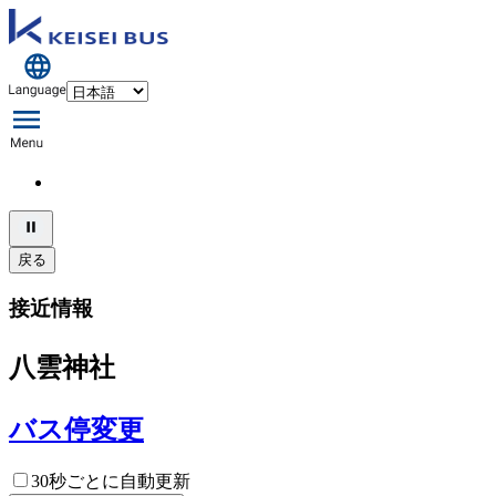
戻る
接近情報
八雲神社
バス停変更
30秒ごとに自動更新