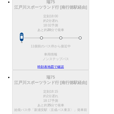
瑞75
江戸川スポーツランド行 [南行徳駅経由]
定刻
18:00
約2分遅れ
18:02予測
あと約
20
分で
発車
11個前のバス停から接近中
車両情報
ノンステップバス
時刻表
地図で確認
瑞75
江戸川スポーツランド行 [南行徳駅経由]
定刻
18:15
約2分遅れ
18:17予測
あと約
35
分で
発車
始発バス停「新浦安駅〈京成バス東京〉」発車前