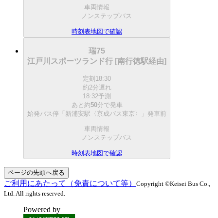
車両情報
ノンステップバス
時刻表
地図で確認
瑞75
江戸川スポーツランド行 [南行徳駅経由]
定刻
18:30
約2分遅れ
18:32予測
あと約
50
分で
発車
始発バス停「新浦安駅〈京成バス東京〉」発車前
車両情報
ノンステップバス
時刻表
地図で確認
ページの先頭へ戻る
ご利用にあたって（免責について等）
Copyright ©Keisei Bus Co.,
Ltd. All rights reserved.
Powered by