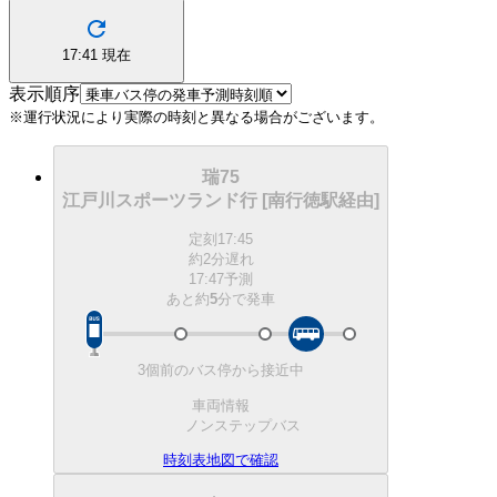
17:41
現在
表示順序
※運行状況により実際の時刻と異なる場合がございます。
瑞75
江戸川スポーツランド行 [南行徳駅経由]
定刻
17:45
約2分遅れ
17:47予測
あと約
5
分で
発車
3個前のバス停から接近中
車両情報
ノンステップバス
時刻表
地図で確認