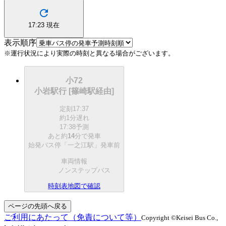
17:23
現在
表示順序
※運行状況により実際の時刻と異なる場合がございます。
小72
小岩駅行 [篠崎駅経由]
定刻
17:37
約1分遅れ
17:38予測
あと約
14
分で
発車
始発バス停「一之江駅」発車前
車両情報
ノンステップバス
時刻表
地図で確認
ページの先頭へ戻る
ご利用にあたって（免責について等）
Copyright ©Keisei Bus Co.,