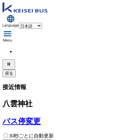
戻る
接近情報
八雲神社
バス停変更
30秒ごとに自動更新