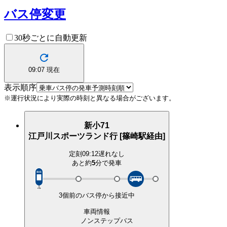
バス停変更
30秒ごとに自動更新
09:07
現在
表示順序
※運行状況により実際の時刻と異なる場合がございます。
新小71
江戸川スポーツランド行 [篠崎駅経由]
定刻
09:12
遅れなし
あと約
5
分で
発車
3個前のバス停から接近中
車両情報
ノンステップバス