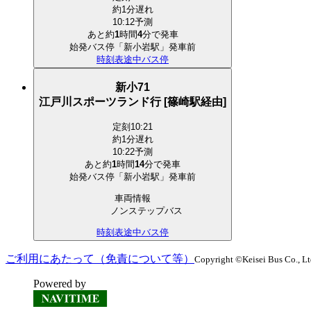
約1分遅れ
10:12予測
あと約
1
時間
4
分で
発車
始発バス停「新小岩駅」発車前
時刻表
途中バス停
新小71
江戸川スポーツランド行 [篠崎駅経由]
定刻
10:21
約1分遅れ
10:22予測
あと約
1
時間
14
分で
発車
始発バス停「新小岩駅」発車前
車両情報
ノンステップバス
時刻表
途中バス停
ご利用にあたって（免責について等）
Copyright ©Keisei Bus Co., Ltd.
Powered by