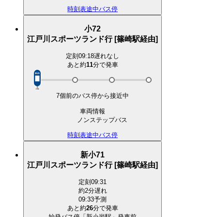
時刻表
途中バス停
小72
江戸川スポーツランド行 [篠崎駅経由]
定刻
09:18
遅れなし
あと約
11
分で
発車
7個前のバス停から接近中
車両情報
ノンステップバス
時刻表
途中バス停
新小71
江戸川スポーツランド行 [篠崎駅経由]
定刻
09:31
約2分遅れ
09:33予測
あと約
26
分で
発車
始発バス停「新小岩駅」発車前