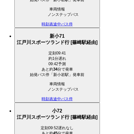
車両情報
ノンステップバス
時刻表
途中バス停
新小71
江戸川スポーツランド行 [篠崎駅経由]
定刻
09:41
約1分遅れ
09:42予測
あと約
34
分で
発車
始発バス停「新小岩駅」発車前
車両情報
ノンステップバス
時刻表
途中バス停
小72
江戸川スポーツランド行 [篠崎駅経由]
定刻
09:52
遅れなし
あと約
45
分で
発車