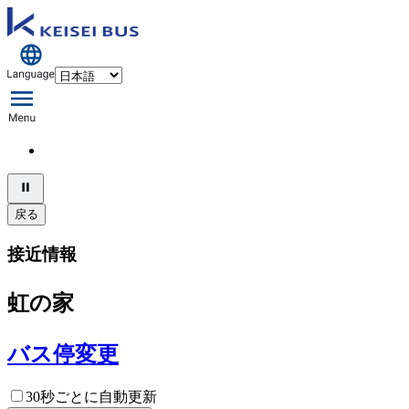
戻る
接近情報
虹の家
バス停変更
30秒ごとに自動更新