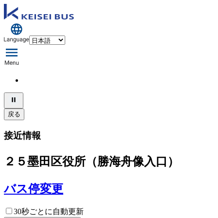
戻る
接近情報
２５墨田区役所（勝海舟像入口）
バス停変更
30秒ごとに自動更新