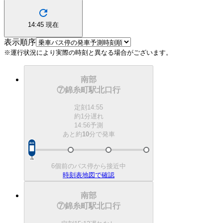
14:45
現在
表示順序
※運行状況により実際の時刻と異なる場合がございます。
南部
⑦錦糸町駅北口行
定刻
14:55
約1分遅れ
14:56予測
あと約
10
分で
発車
6個前のバス停から接近中
時刻表
地図で確認
南部
⑦錦糸町駅北口行