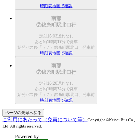
時刻表
地図で確認
南部
⑦錦糸町駅北口行
定刻
16:03
遅れなし
あと約
1
時間
17
分で
発車
始発バス停「（７）錦糸町駅北口」発車前
時刻表
地図で確認
南部
⑦錦糸町駅北口行
定刻
16:20
遅れなし
あと約
1
時間
34
分で
発車
始発バス停「（７）錦糸町駅北口」発車前
時刻表
地図で確認
ページの先頭へ戻る
ご利用にあたって（免責について等）
Copyright ©Keisei Bus Co.,
Ltd. All rights reserved.
Powered by