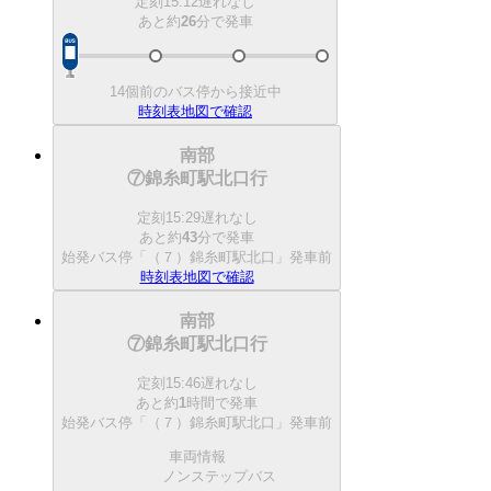
定刻
15:12
遅れなし
あと約
26
分で
発車
14個前のバス停から接近中
時刻表
地図で確認
南部
⑦錦糸町駅北口行
定刻
15:29
遅れなし
あと約
43
分で
発車
始発バス停「（７）錦糸町駅北口」発車前
時刻表
地図で確認
南部
⑦錦糸町駅北口行
定刻
15:46
遅れなし
あと約
1
時間で
発車
始発バス停「（７）錦糸町駅北口」発車前
車両情報
ノンステップバス