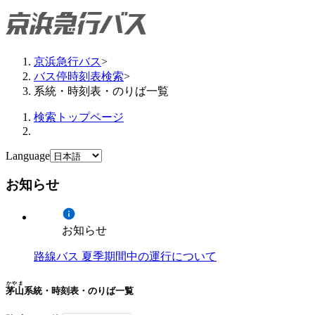
京浜急行バス
>
バス停時刻表検索
>
系統・時刻表・のりば一覧
検索トップページ
Language
お知らせ
お知らせ
路線バス 夏季期間中の運行について
かやま
茅山
系統・時刻表・のりば一覧