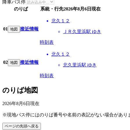
降車バス停
のりば
系統・行先
2026年8月6日
現在
北久１２
01
接近情報
地図
ＪＲ久里浜駅 ゆき
時刻表
北久１２
02
接近情報
地図
北久里浜駅 ゆき
時刻表
のりば地図
2026年8月6日
現在
※現地バス停にはのりば番号や名前の表記がない場合があり
ページの先頭へ戻る