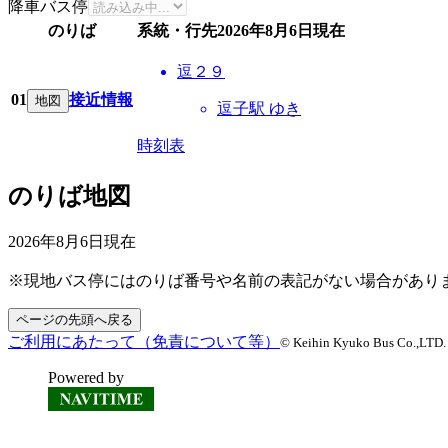
降車バス停
のりば
系統・行先
2026年8月6日
現在
逗２９
01
接近情報
地図
逗子駅 ゆき
時刻表
のりば地図
2026年8月6日
現在
※現地バス停にはのりば番号や名前の表記がない場合があり
ページの先頭へ戻る
ご利用にあたって（免責について等）
© Keihin Kyuko Bus Co.,LTD. A
Powered by