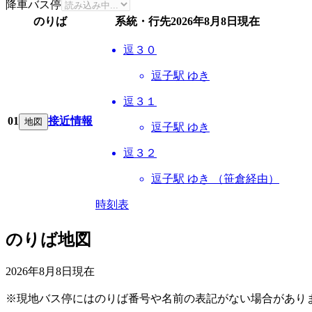
降車バス停
のりば
系統・行先
2026年8月8日
現在
逗３０
逗子駅 ゆき
逗３１
01
接近情報
地図
逗子駅 ゆき
逗３２
逗子駅 ゆき （笹倉経由）
時刻表
のりば地図
2026年8月8日
現在
※現地バス停にはのりば番号や名前の表記がない場合があり