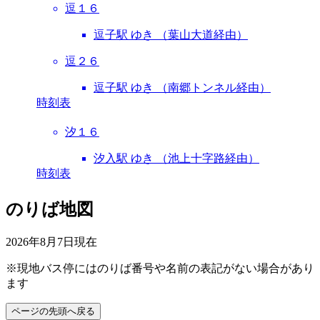
逗１６
逗子駅 ゆき （葉山大道経由）
逗２６
逗子駅 ゆき （南郷トンネル経由）
時刻表
汐１６
汐入駅 ゆき （池上十字路経由）
時刻表
のりば地図
2026年8月7日
現在
※現地バス停にはのりば番号や名前の表記がない場合があり
ます
ページの先頭へ戻る